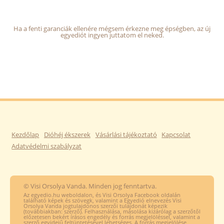
Ha a fenti garanciák ellenére mégsem érkezne meg épségben, az új
egyediót ingyen juttatom el neked.
Kezdőlap
Dióhéj ékszerek
Vásárlási tájékoztató
Kapcsolat
Adatvédelmi szabályzat
© Visi Orsolya Vanda. Minden jog fenntartva.
Az egyedio.hu weboldalon, és Visi Orsolya Facebook oldalán
található képek és szövegk, valamint a Egyedió elnevezés Visi
Orsolya Vanda jogtulajdonos szerzői tulajdonát képezik
(továbbiakban: szerző). Felhasználása, másolása kizárólag a szerzőtől
előzetesen bekért írásos engedély és forrás megjelöléssel, valamint a
szerző egyidejű feltüntetésével lehetséges. A forrás megjelölése