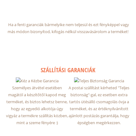
Ha a fenti garanciák bármelyike nem teljesül és ezt fényképpel vagy
más módon bizonyítod, kifogás nélkül visszavásárolom a terméket!
SZÁLLÍTÁSI GARANCIÁK
Személyes átvétel esetében
A postai szállítást kérheted "Teljes
magától a készítőtől kapod meg
biztonság"-gal, ez esetben extra
terméket, és biztos lehetsz benne,
tartós ütésálló csomagolás óvja a
hogy az egyedió alkotója úgy
terméket, és az értéknyilvánított
vigyáz a termékre szállítás közben,
ajánlott postázás garantálja, hogy
mint a szeme fényére :)
épségben megérkezzen.