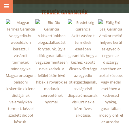
TERMÉK GARANCIÁK
Az egyedio.hu
A kiskertünkben
Az itt vásárolt
Amikor méltó
weboldalon
biogazdálkodást
termékek
helyére kerül
keresztül
folytatunk, így a
esetében
az egyedió
vásárolt
diók garantáltan
garantált, hogy a
(legyen az
termékek
vegyszermentesen
kézhez kapott
dísztárgy
mindegyike
nevelkedtek. A
ékszer/dísztárgy
esetében az
Magyarországon,
felületükön lévő
az egyedió
asztal közepe,
balatoni
hibák a rovarok és
ötletgazdájának,
vagy medál
kiskertünk kilenc
madarak
a világ első
esetében a
diófájának
szeretetének
diópatrónusának:
kedvesed
valamelyikén
nyomai.
Visi Orsinak a
nyaka),
termett, kézzel
kézműves
garantáltan
szedett dióból
alkotása.
mosoly önti el
készült.
az arcodat.