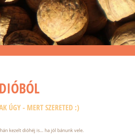
 DIÓBÓL
K ÚGY - MERT SZERETED :)
n kezelt dióhéj is... ha jól bánunk vele.