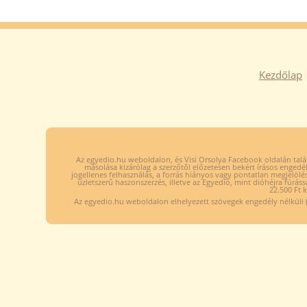
Kezdőlap
Az egyedio.hu weboldalon, és Visi Orsolya Facebook oldalán talál
másolása kizárólag a szerzőtől előzetesen bekért írásos engedél
jogellenes felhasználás, a forrás hiányos vagy pontatlan megjelölé
üzletszerű haszonszerzés, illetve az Egyedió, mint dióhéjra fúráss
22.500 Ft 
Az egyedio.hu weboldalon elhelyezett szövegek engedély nélküli (