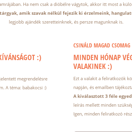
amrájában. Ha nem csak a dióbélre vágytok, akkor itt most a kül
tárgyak, amik szavak nélkül fejezik ki érzelmeink, hangulat
legjobb ajándék szeretteinknek, és persze magunknak is.
CSINÁLD MAGAD CSOMAG 
KÍVÁNSÁGOT :)
MINDEN HÓNAP VÉ
VALAKINEK :)
Ezt a valakit a feliratkozók 
 jelentett megrendelésre
napján, és emailben tájékoz
m. A téma: babakocsi :)
A kiválasztott 3 féle egye
leírás mellett minden szüks
Igen, minden feliratkozó ré