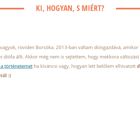
KI, HOGYAN, S MIÉRT?
vagyok, röviden Borsóka. 2013-ban váltam diósgazdává, amikor te
s diófa állt. Akkor még nem is sejtettem, hogy mekkora változás
 a történetemet
ha kíváncsi vagy, hogyan lett belőlem elhivatott
d
ől :)