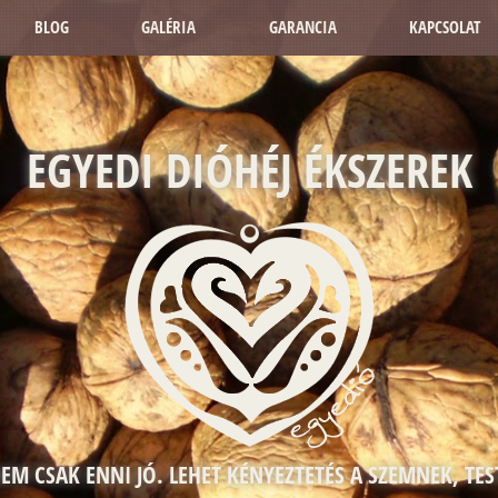
BLOG
GALÉRIA
GARANCIA
KAPCSOLAT
EGYEDI DIÓHÉJ ÉKSZEREK
NEM CSAK ENNI JÓ. LEHET KÉNYEZTETÉS A SZEMNEK, TES