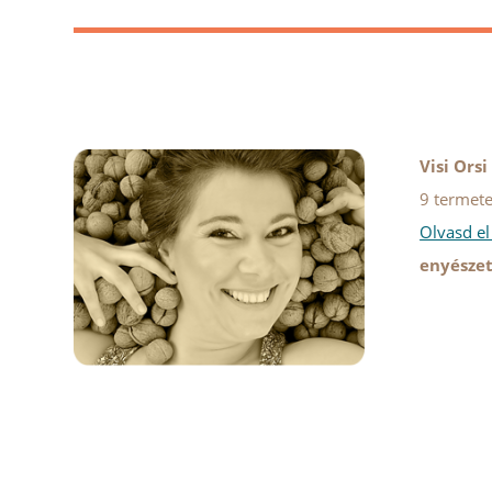
Visi Orsi
9 termete
Olvasd el
enyészett