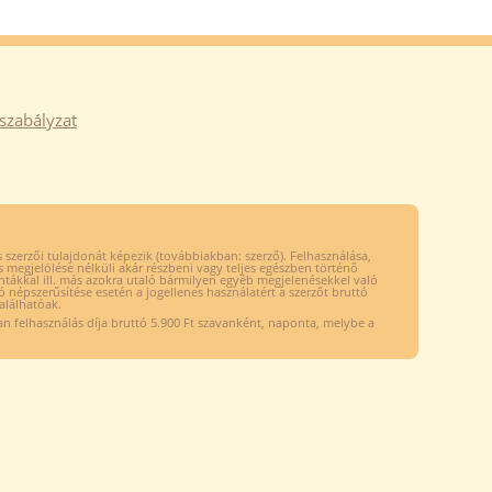
szabályzat
szerzői tulajdonát képezik (továbbiakban: szerző). Felhasználása,
s megjelölése nélküli akár részbeni vagy teljes egészben történő
intákkal ill. más azokra utaló bármilyen egyéb megjelenésekkel való
ló népszerűsítése esetén a jogellenes használatért a szerzőt bruttó
alálhatóak.
n felhasználás díja bruttó 5.900 Ft szavanként, naponta, melybe a