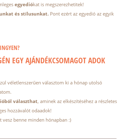
önleges
egyedió
kat is megszerezhetitek!
unkat és stílusunkat.
Pont ezért az egyedió az egyik
INGYEN?
GÉN EGY AJÁNDÉKCSOMAGOT ADOK
közül véletlenszerűen választom ki a hónap utolsó
tatom.
dióból választhat
, aminek az elkészítéséhez a részletes
éges hozzávalót odaadok!
szt vesz benne minden hónapban :)