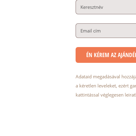
Adataid megadásával hozzájár
a kéretlen leveleket, ezért 
kattintással véglegesen leira