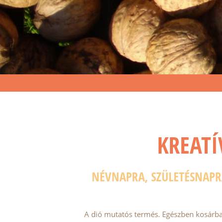
KREATÍ
NÉVNAPRA, SZÜLETÉSNAPRA
A dió mutatós termés. Egészben kosárba s