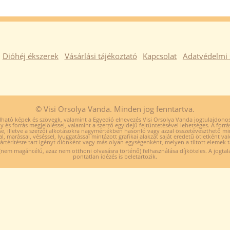
Dióhéj ékszerek
Vásárlási tájékoztató
Kapcsolat
Adatvédelmi 
© Visi Orsolya Vanda. Minden jog fenntartva.
ható képek és szövegk, valamint a Egyedió elnevezés Visi Orsolya Vanda jogtulajdonos 
y és forrás megjelöléssel, valamint a szerző egyidejű feltüntetésével lehetséges. A forrá
se, illetve a szerzői alkotásokra nagymértékben hasonló vagy azzal összetéveszthető m
al, marással, véséssel, lyuggatással mintázott grafikai alakzat saját eredetű ötletként va
kártérítésre tart igényt diónként vagy más olyan egységenként, melyen a tiltott elemek t
nem magáncélú, azaz nem otthoni olvasásra történő) felhasználása díjköteles. A jogtala
pontatlan idézés is beletartozik.