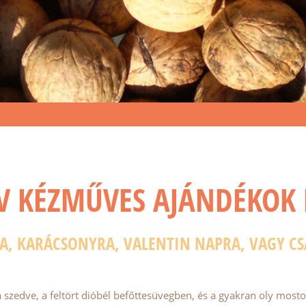
V KÉZMŰVES AJÁNDÉKOK
, KARÁCSONYRA, VALENTIN NAPRA, VAGY CSA
zedve, a feltört dióbél befőttesüvegben, és a gyakran oly mostohá