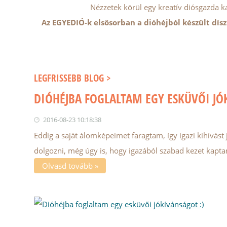
Nézzetek körül egy kreatív diósgazda k
Az EGYEDIÓ-k elsősorban a dióhéjból készült dísz
LEGFRISSEBB BLOG >
DIÓHÉJBA FOGLALTAM EGY ESKÜVŐI JÓ
2016-08-23 10:18:38
Eddig a saját álomképeimet faragtam, így igazi kihívást
dolgozni, még úgy is, hogy igazából szabad kezet kapta
Olvasd tovább »