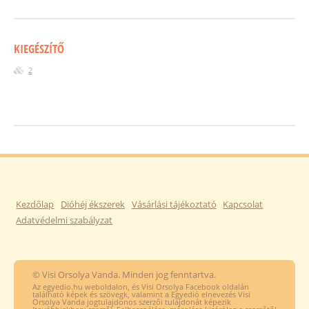
KIEGÉSZÍTŐ
2
Kezdőlap
Dióhéj ékszerek
Vásárlási tájékoztató
Kapcsolat
Adatvédelmi szabályzat
© Visi Orsolya Vanda. Minden jog fenntartva.
Az egyedio.hu weboldalon, és Visi Orsolya Facebook oldalán
található képek és szövegk, valamint a Egyedió elnevezés Visi
Orsolya Vanda jogtulajdonos szerzői tulajdonát képezik