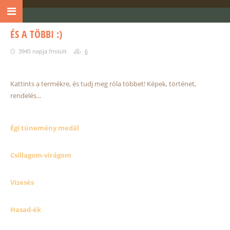
ÉS A TÖBBI :)
3945 napja frissült
6
Kattints a termékre, és tudj meg róla többet! Képek, történet,
rendelés...
Égi tünemény medál
Csillagom-virágom
Vízesés
Hasad-ék