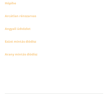
Hópihe
Arcátlan rénszarvas
Angyali üdvözlet
Ezüst mintás diódísz
Arany mintás diódísz