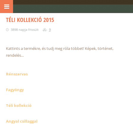
TÉLI KOLLEKCIÓ 2015
3898 napja frissült
9
Kattints a termékre, és tudj meg róla többet! Képek, történet,
rendelés...
Rénszarvas
Fagyöngy
Téli kollekció
Angyal csillaggal