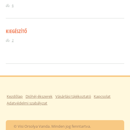
6
KIEGÉSZÍTŐ
2
Kezdőlap
Dióhéj ékszerek
Vásárlási tájékoztató
Kapcsolat
Adatvédelmi szabályzat
© Visi Orsolya Vanda. Minden jog fenntartva.