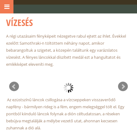
VÍZESÉS
A régi utazásaim fényképeit nézegetve rabul ejtett az ihlet. Évekkel
ezelőtt Samothraki-n töltöttem néhány napot, amikor
bebarangoltuk a szigetet, a közepén találtunk egy varázslatos
vízesést. A fényes láncokkal díszített medál ezt a hangultatot és
emlékképet eleveníti meg.
Az ezüstszínű láncok csillogása a vízcseppeken visszaverődő
napfény - bármilyen rideg is a fém, engem melegséggel tölt el. Egy
pontból kiinduló láncok folynak a dión céltudatosan, a réseken
bebújva megtalálják a mélybe vezető utat, ahonnan kecsesen
zuhannak a dió alá.