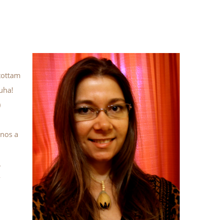
ítottam
uha!
)
jnos a
.
y