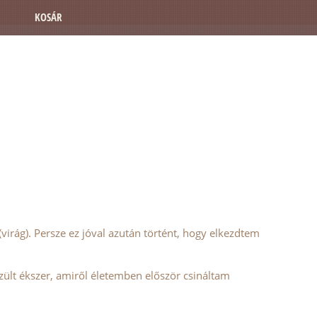
KOSÁR
irág). Persze ez jóval azután történt, hogy elkezdtem
zült ékszer, amiről életemben először csináltam