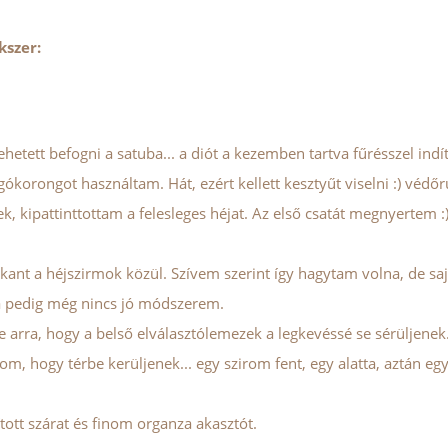
kszer:
etett befogni a satuba... a diót a kezemben tartva fűrésszel ind
korongot használtam. Hát, ezért kellett kesztyűt viselni :) védőr
ek, kipattinttottam a felesleges héjat. Az első csatát megnyertem :
ant a héjszirmok közül. Szívem szerint így hagytam volna, de sa
ra pedig még nincs jó módszerem.
e arra, hogy a belső elválasztólemezek a legkevéssé se sérüljenek
om, hogy térbe kerüljenek... egy szirom fent, egy alatta, aztán eg
tott szárat és finom organza akasztót.