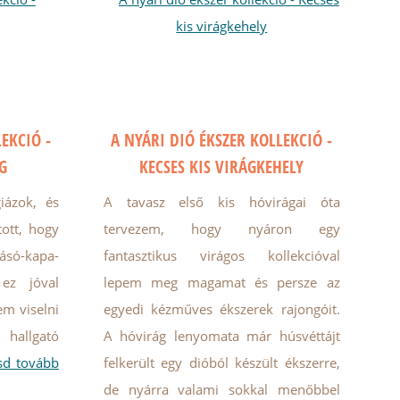
EKCIÓ -
A NYÁRI DIÓ ÉKSZER KOLLEKCIÓ -
G
KECSES KIS VIRÁGKEHELY
iázok, és
A tavasz első kis hóvirágai óta
ott, hogy
tervezem, hogy nyáron egy
ásó-kapa-
fantasztikus virágos kollekcióval
 ez jóval
lepem meg magamat és persze az
em viselni
egyedi kézműves ékszerek rajongóit.
hallgató
A hóvirág lenyomata már húsvéttájt
sd tovább
felkerült egy dióból készült ékszerre,
de nyárra valami sokkal menőbbel