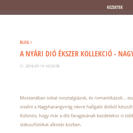
KEZDETEK
BLOG >
A NYÁRI DIÓ ÉKSZER KOLLEKCIÓ - NA
2016-07-15 16:53:58
Mostanában sokat nosztalgiázok, és romantikázok... esz
viselni a Nagyharangvirág névre hallgató dióból készült
Különös, hogy már a dió faragásának kezdetekor is több
státuszfotókat alkotás közben.