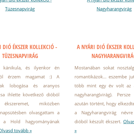
I DIÓ ÉKSZER KOLLEKCIÓ -
A NYÁRI DIÓ ÉKSZER KOLL
TÜZESNAPVIRÁG
NAGYHARANGVIRÁ
 kánikula, és ilyenkor én
Mostanában sokat nosztalg
jól érzem magamat :) A
romantikázok... eszembe jut
rak lobogása és aranyos
több mint egy év volt az 
sa ihlette következő dióból
nagyharang(virág). Persze
t ékszeremet, miközben
azután történt, hogy elkezdt
 napsütésben olvasgattam a
a Nagyharangvirág névre 
 a Hold hagyományának
dióból készült ékszert.
Olva
Olvasd tovább »
»