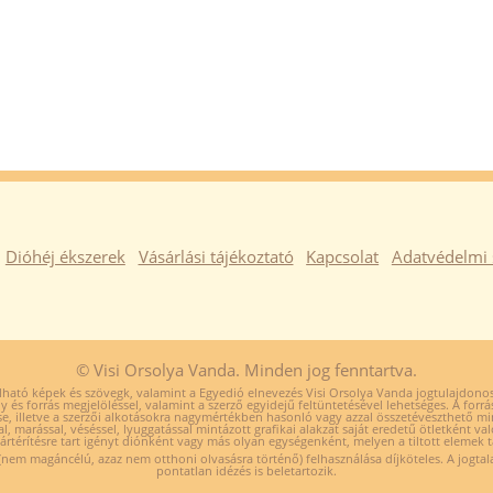
Dióhéj ékszerek
Vásárlási tájékoztató
Kapcsolat
Adatvédelmi 
© Visi Orsolya Vanda. Minden jog fenntartva.
ható képek és szövegk, valamint a Egyedió elnevezés Visi Orsolya Vanda jogtulajdonos 
y és forrás megjelöléssel, valamint a szerző egyidejű feltüntetésével lehetséges. A forrá
se, illetve a szerzői alkotásokra nagymértékben hasonló vagy azzal összetéveszthető m
al, marással, véséssel, lyuggatással mintázott grafikai alakzat saját eredetű ötletként va
kártérítésre tart igényt diónként vagy más olyan egységenként, melyen a tiltott elemek t
nem magáncélú, azaz nem otthoni olvasásra történő) felhasználása díjköteles. A jogtala
pontatlan idézés is beletartozik.