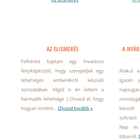
AZ ELISMERÉS
A NYÁR
Felkérést kaptam egy hivatásos
fényképésztől, hogy szerepeljek egy
Alakul a
tehetséges emberekről készülő
igazán 
sorozatában. Végül is én lettem a
napsuga
harmadik tehetsége :) Olvasd el, hogy
mosolygá
hogyan történt...
Olvasd tovább »
készül
szikrázó
Nap és
titkairól.