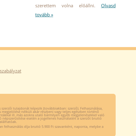
szerettem volna előállni.
Olvasd
tovább »
szabályzat
szerzői tulajdonát képezik (továbbiakban: szerző). Felhasználása,
s megjelölése nélküli akár részbeni vagy teljes egészben történő
intákkal ill. más azokra utaló bármilyen egyéb megjelenésekkel való
ló népszerűsítése esetén a jogellenes használatért a szerzőt bruttó
alálhatóak.
n felhasználás díja bruttó 5.900 Ft szavanként, naponta, melybe a