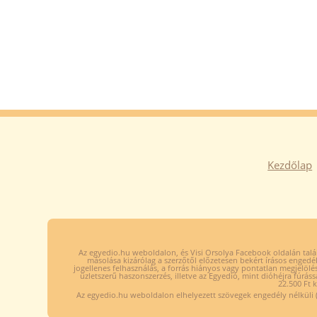
Kezdőlap
Az egyedio.hu weboldalon, és Visi Orsolya Facebook oldalán talál
másolása kizárólag a szerzőtől előzetesen bekért írásos engedél
jogellenes felhasználás, a forrás hiányos vagy pontatlan megjelölé
üzletszerű haszonszerzés, illetve az Egyedió, mint dióhéjra fúráss
22.500 Ft 
Az egyedio.hu weboldalon elhelyezett szövegek engedély nélküli (