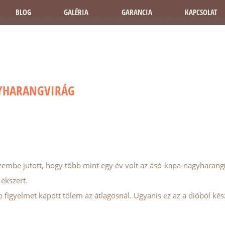
BLOG
GALÉRIA
GARANCIA
KAPCSOLAT
GYHARANGVIRÁG
embe jutott, hogy több mint egy év volt az ásó-kapa-nagyharang(v
 ékszert.
 figyelmet kapott tőlem az átlagosnál. Ugyanis ez az a dióból kés