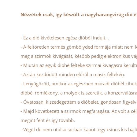
Nézzétek csak, így készült a nagyharangvirág dió é
- Ez a dió kivételesen egész dióból indult...
- A feltöretlen termés gömbölyded formája miatt nem leh
meg a szirmok kivágását, később pedig elektronikus vágó
- Miután az egyik dióhéjfélteke szirmai kivágásra került
- Aztán kezdődött minden előről a másik féltekén.
- Lenyűgözött, amikor az egészben maradt dióbél kibukk
dióbél romlékony, a molyok is szeretik, a konzerválás
- Óvatosan, kiszedegettem a dióbelet, gondosan figyelv
- Majd következett a szirmok megfaragása. Az volt a cél
megint fent és így tovább.
- Végül de nem utolsó sorban kapott egy csinos kis hajlí