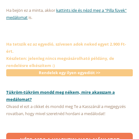
Ha bejön ez a minta, akkor
kattints ide és nézd meg a "Pilla füvek"
medálomat
is.
Ha tetszik ez az egyedió, szívesen adok neked egyet 2.900 Ft-
ért.
Készleten: jelenleg nincs megvásárolható példány, de
rendelésre elkészítem :)
Rendelek egy ilyen egyediót >>
Tükröm-tükröm mondd meg nékem, mire akasszam a
medálomat?
Olvasd el ezt a cikket és mondd meg Te a Kasszánál a megjegyzés
rovatban, hogy mivel szeretnéd hordani a medálodat!