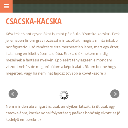
CSACSKA-KACSKA
Készítek elvont egyediókat is, mint például a "Csacska-kacska". Ezek
jellemzően finom gravírozással mintázottak, mégis a minta inkább
nonfiguratív. Első ránézésre értelmezhetetlen lehet, mert egy érzet,
illat, hang emlékét vésem a dióba. Ezek a diók nekem mindig
mesélnek a fantázia nyelvén. Épp ezért ténylegesen elmondani
viszont nehéz, de megpróbálom a képek alatt. Bízom benne hogy
megérted, vagy ha nem, hát lapozz tovább a következőre :)
Nem minden ábra figurális, csak amelyiken látszik. Ez itt csak egy
csacska ábra, kacska vonal folytatása :) Játékos bohóság elvont és jó
kedélyű embereknek.