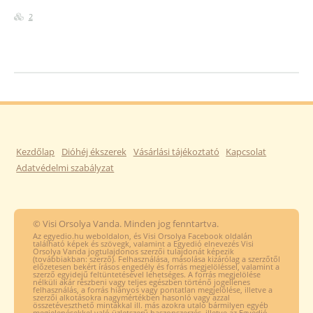
2
Kezdőlap
Dióhéj ékszerek
Vásárlási tájékoztató
Kapcsolat
Adatvédelmi szabályzat
© Visi Orsolya Vanda. Minden jog fenntartva.
Az egyedio.hu weboldalon, és Visi Orsolya Facebook oldalán
található képek és szövegk, valamint a Egyedió elnevezés Visi
Orsolya Vanda jogtulajdonos szerzői tulajdonát képezik
(továbbiakban: szerző). Felhasználása, másolása kizárólag a szerzőtől
előzetesen bekért írásos engedély és forrás megjelöléssel, valamint a
szerző egyidejű feltüntetésével lehetséges. A forrás megjelölése
nélküli akár részbeni vagy teljes egészben történő jogellenes
felhasználás, a forrás hiányos vagy pontatlan megjelölése, illetve a
szerzői alkotásokra nagymértékben hasonló vagy azzal
összetéveszthető mintákkal ill. más azokra utaló bármilyen egyéb
megjelenésekkel való üzletszerű haszonszerzés, illetve az Egyedió,