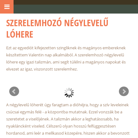
SZERELEMHOZÓ NÉGYLEVELŰ
LÓHERE
Ezt az egyediót kifejezetten szingliknek és magányos embereknek
készítettem Valentin nap alkalmából. A szerelemhozó négylevelű
lóhere egy igazi talizmán, ami segít túlélni a magányos napokat és
elvezet az igaz, viszonzott szerelemhez.
A négylevelű lóherét úgy faragtam a dióhéjra, hogy a szív leveleinek
csúcsai egymás felé - a központba mutatnak. Ezzel vonzzák be a
szeretetet a viselőjének. A talizmán akkor a leghatásosabb, ha
nyakláncként viseled. Célszerű olyan hosszú felfüggesztésen
hordanod, ami leér a mellkasod közepére, hiszen akkor a bevonzott