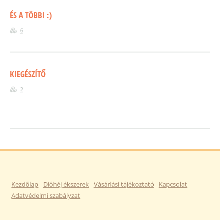
ÉS A TÖBBI :)
6
KIEGÉSZÍTŐ
2
Kezdőlap
Dióhéj ékszerek
Vásárlási tájékoztató
Kapcsolat
Adatvédelmi szabályzat