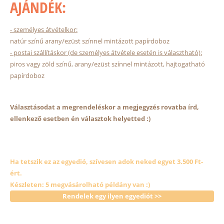
AJÁNDÉK:
- személyes átvételkor:
natúr színű arany/ezüst színnel mintázott papírdoboz
- postai szállításkor (de személyes átvétele esetén is választható):
piros vagy zöld színű, arany/ezüst színnel mintázott, hajtogatható
papírdoboz
Választásodat a megrendeléskor a megjegyzés rovatba írd,
ellenkező esetben én választok helyetted :)
Ha tetszik ez az egyedió, szívesen adok neked egyet 3.500 Ft-
ért.
Készleten: 5 megvásárolható példány van :)
Rendelek egy ilyen egyediót >>