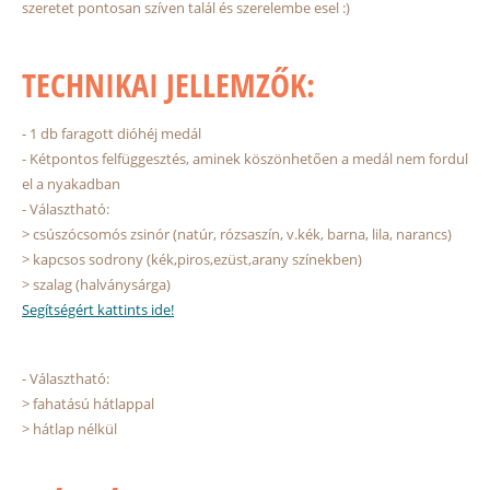
szeretet pontosan szíven talál és szerelembe esel :)
TECHNIKAI JELLEMZŐK:
- 1 db faragott dióhéj medál
- Kétpontos felfüggesztés, aminek köszönhetően a medál nem fordul
el a nyakadban
- Választható:
> csúszócsomós zsinór (natúr, rózsaszín, v.kék, barna, lila, narancs)
> kapcsos sodrony (kék,piros,ezüst,arany színekben)
> szalag (halványsárga)
Segítségért kattints ide!
- Választható:
> fahatású hátlappal
> hátlap nélkül