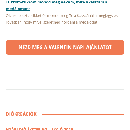
Tükröm-tükröm mondd meg nékem, mire akasszam a
medálomat?
Olvasd el ezt a cikket és mondd meg Te a Kasszánál a megjegyzés
rovatban, hogy mivel szeretnéd hordani a medálodat!
NÉZD MEG A VALENTIN NAPI AJÁNLATOT
DIÓKREÁCIÓK
NYÁRI DIÓ ÉKSZER KOLLEKCIÓ 2016