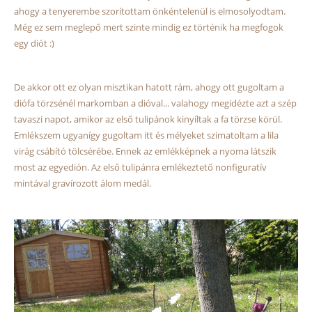
ahogy a tenyerembe szorítottam önkéntelenül is elmosolyodtam.
Még ez sem meglepő mert szinte mindig ez történik ha megfogok
egy diót :)
De akkor ott ez olyan misztikan hatott rám, ahogy ott gugoltam a
diófa törzsénél markomban a dióval... valahogy megidézte azt a szép
tavaszi napot, amikor az első tulipánok kinyíltak a fa törzse körül.
Emlékszem ugyanígy gugoltam itt és mélyeket szimatoltam a lila
virág csábító tölcsérébe. Ennek az emlékképnek a nyoma látszik
most az egyedión. Az első tulipánra emlékeztető nonfiguratív
mintával gravírozott álom medál.