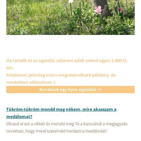
Ha tetszik ez az egyedió, szívesen adok neked egyet 2.900 Ft-
ért.
Készleten: jelenleg nincs megvásárolható példány, de
rendelésre elkészítem :)
Rendelek egy ilyen egyediót >>
Tükröm-tükröm mondd meg nékem, mire akasszam a
medálomat?
Olvasd el ezt a cikket és mondd meg Te a Kasszánál a megjegyzés
rovatban, hogy mivel szeretnéd hordani a medálodat!