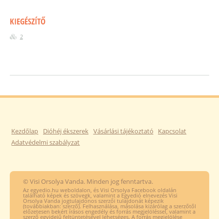
KIEGÉSZÍTŐ
2
Kezdőlap
Dióhéj ékszerek
Vásárlási tájékoztató
Kapcsolat
Adatvédelmi szabályzat
© Visi Orsolya Vanda. Minden jog fenntartva.
Az egyedio.hu weboldalon, és Visi Orsolya Facebook oldalán
található képek és szövegk, valamint a Egyedió elnevezés Visi
Orsolya Vanda jogtulajdonos szerzői tulajdonát képezik
(továbbiakban: szerző). Felhasználása, másolása kizárólag a szerzőtől
előzetesen bekért írásos engedély és forrás megjelöléssel, valamint a
szerző egyidejű feltüntetésével lehetséges. A forrás megjelölése