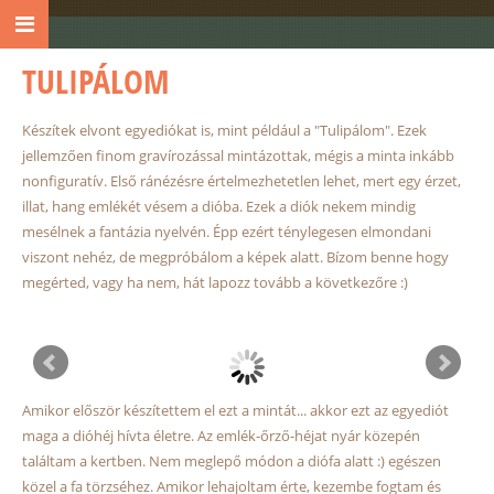
TULIPÁLOM
Készítek elvont egyediókat is, mint például a "Tulipálom". Ezek
jellemzően finom gravírozással mintázottak, mégis a minta inkább
nonfiguratív. Első ránézésre értelmezhetetlen lehet, mert egy érzet,
illat, hang emlékét vésem a dióba. Ezek a diók nekem mindig
mesélnek a fantázia nyelvén. Épp ezért ténylegesen elmondani
viszont nehéz, de megpróbálom a képek alatt. Bízom benne hogy
megérted, vagy ha nem, hát lapozz tovább a következőre :)
Amikor először készítettem el ezt a mintát... akkor ezt az egyediót
maga a dióhéj hívta életre. Az emlék-őrző-héjat nyár közepén
találtam a kertben. Nem meglepő módon a diófa alatt :) egészen
közel a fa törzséhez. Amikor lehajoltam érte, kezembe fogtam és