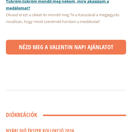
Tükröm-tükröm mondd meg nékem, mire akasszam a
medálomat?
Olvasd el ezt a cikket és mondd meg Te a Kasszánál a megjegyzés
rovatban, hogy mivel szeretnéd hordani a medálodat!
NÉZD MEG A VALENTIN NAPI AJÁNLATOT
DIÓKREÁCIÓK
NYÁRI DIÓ ÉKSZER KOLLEKCIÓ 2016