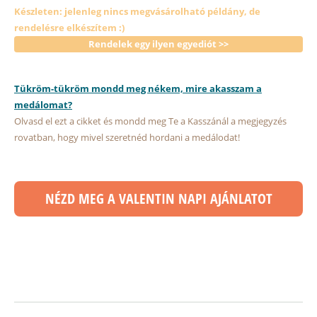
Készleten: jelenleg nincs megvásárolható példány, de
rendelésre elkészítem :)
Rendelek egy ilyen egyediót >>
Tükröm-tükröm mondd meg nékem, mire akasszam a
medálomat?
Olvasd el ezt a cikket és mondd meg Te a Kasszánál a megjegyzés
rovatban, hogy mivel szeretnéd hordani a medálodat!
NÉZD MEG A VALENTIN NAPI AJÁNLATOT