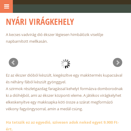
NYÁRI VIRÁGKEHELY
A kecses vadvirág dió ékszer légiesen himbálózik viselője
napbarnított mellkasán.
Ez az ékszer dióból készült, kiegészítve egy makktermés kupacsával
és néhány fából készült gyönggyel.
A szirmok részletgazdag faragással kehelyt formázva domborodnak
ki a dióhéjból, ami az ékszer központi eleme. A játékos virágkelyhet
elkeskenyítve egy makksapka köti össze a szárat megformázó
vékony fagyöngysorral, amin a medál csüng.
Ha tetszik ez az egyedió, szívesen adok neked egyet 9.900 Ft-
ért.